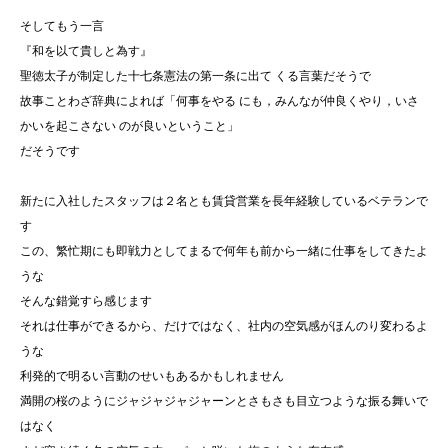
そしてもう一言
『和を以て貴しと為す』
聖徳太子が制定した十七条憲法の第一条に出て くる言葉だそうで
故事ことわざ辞典によれば「何事をやる にも，みんなが仲良くやり，いさ
かいを起こさない のが良いということ」
だそうです
新たに入社したスタッフは２名とも賃貸営業を長年経験しているベテランで
す
この、繁忙期にも即戦力としてまるで何年も前から一緒に仕事をしてきたよ
うな
そんな錯覚すら感じます
それは仕事ができるから、だけではなく、社内の空気感がほんのり変わるよ
うな
利発的で明るい言動のせいもあるかもしれません
満開の桜のようにジャジャジャジャーンとさもさも目立つような振る舞いで
はなく