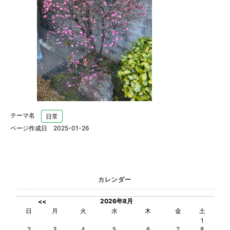
テーマ名
日常
ページ作成日 2025-01-26
カレンダー
2026年8月
<<
日
月
火
水
木
金
土
1
2
3
4
5
6
7
8