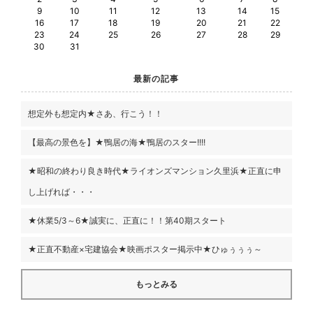
9
10
11
12
13
14
15
16
17
18
19
20
21
22
23
24
25
26
27
28
29
30
31
最新の記事
想定外も想定内★さあ、行こう！！
【最高の景色を】★鴨居の海★鴨居のスター!!!!
★昭和の終わり良き時代★ライオンズマンション久里浜★正直に申
し上げれば・・・
★休業5/3～6★誠実に、正直に！！第40期スタート
★正直不動産×宅建協会★映画ポスター掲示中★ひゅぅぅぅ～
もっとみる