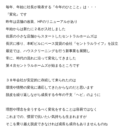
毎年、年始に社長が発表する『今年のひとこと』は・・・
『変化』です
昨年は店舗の改装、HPのリニューアルがあり
年始からは新たに２名が入社しました
佐原の小さな店舗からスタートしたセントラルホームズは
長沢に移り、本町ビルにベース賃貸の会社『セントラルライフ』を設立
最近では、ハウスクリーニングを行う新事業を展開し
常に、時代の流れに沿って変化してきました
第４次セントラルホームズが始まるところです
３８年会社が安定的に存続して来られたのは
環境や情勢の変化に適応してきたからなのだと思います
脱皮を繰り返しながら成長する今年の干支「ヘビ」のように
理想や理念を全うするべく変化をすることは容易ではなく
これまでの、慣習で抗いたい気持ちも生まれますが
そこを乗り越え脱皮できなければ成長も成功もありませんものね