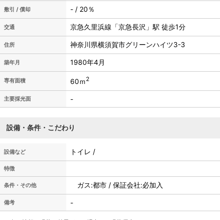
- / 20％
敷引 / 償却
京急久里浜線「京急長沢」駅 徒歩1分
交通
神奈川県横須賀市グリーンハイツ3-3
住所
1980年4月
築年月
2
60ｍ
専有面積
-
主要採光面
設備・条件・こだわり
トイレ /
設備など
特徴
ガス:都市 / 保証会社:必加入
条件・その他
-
備考