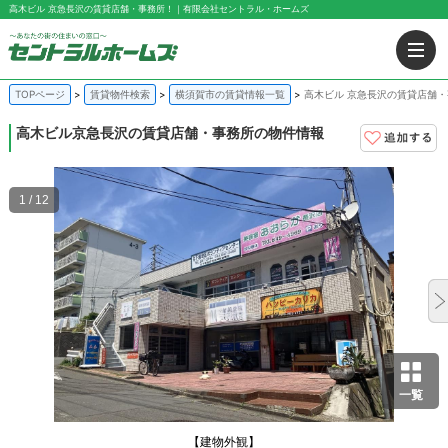
高木ビル 京急長沢の賃貸店舗・事務所！｜有限会社セントラル・ホームズ
TOPページ
賃貸物件検索
横須賀市の賃貸情報一覧
高木ビル 京急長沢の賃貸店舗
高木ビル
京急長沢の賃貸店舗・事務所の物件情報
1 / 12
一覧
【建物外観】