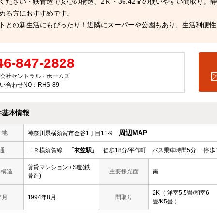
ください・鉄骨造で安心の構造、2Ｋ・36.42㎡の使いやすい間取り。
める方におすすめです。
トとの新生活にもぴったり！近隣にスーパーや公園もあり、生活利便性
46-847-2828
会社セントラル・ホームズ
い合わせNO：RHS-89
件基本情報
周辺MAP
在地
神奈川県横須賀市金谷1丁目11-9
通
ＪＲ横須賀線
「衣笠駅」
徒歩18分/平作町 バス乗車時間5分 停歩
賃貸マンション / S造(鉄
/ 構造
主要採光面
南
骨造)
2K（ 洋室5.5畳/和室6
年月
1994年8月
間取り
畳/K5畳 ）