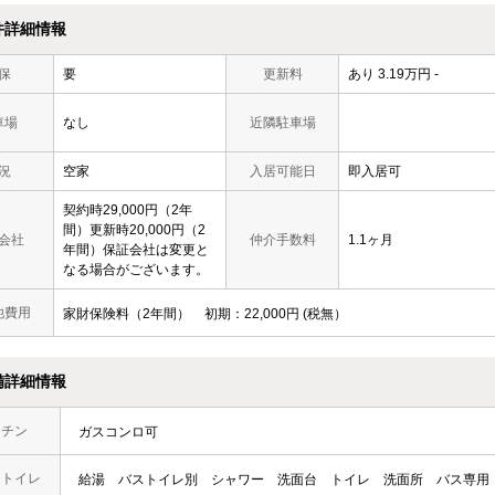
件詳細情報
保
要
更新料
あり 3.19万円 -
車場
なし
近隣駐車場
況
空家
入居可能日
即入居可
契約時29,000円（2年
間）更新時20,000円（2
会社
仲介手数料
1.1ヶ月
年間）保証会社は変更と
なる場合がございます。
他費用
家財保険料（2年間）
初期
22,000円
税無
備詳細情報
ッチン
ガスコンロ可
・トイレ
給湯
バストイレ別
シャワー
洗面台
トイレ
洗面所
バス専用