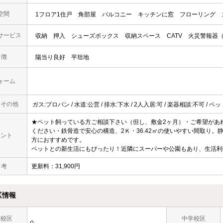
空間
1フロア1住戸
角部屋
バルコニー
キッチンに窓
フローリング
サービス
収納
押入
シューズボックス
収納スペース
CATV
火災警報器
 徴
陽当り良好
平坦地
ォーム
・その他
ガス:プロパン / 水道:公営 / 排水:下水 / 2人入居:可 / 楽器相談:不可 / ペッ
★ペット飼っている方ご相談下さい（但し、敷金2ヶ月）・ご希望があ
ください・鉄骨造で安心の構造、2Ｋ・36.42㎡の使いやすい間取り
メント
方におすすめです。
ペットとの新生活にもぴったり！近隣にスーパーや公園もあり、生活利
 考
更新料：31,900円
区情報
学校区
中学校区