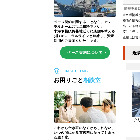
情報更新日
※各種情報
※物件情報
ベース契約に関することなら、セント
当サイト物
ラルホームズにご相談下さい。
米海軍横須賀基地近くに店舗を構える
度】を元に
(株)セントラルライフと連携し、資産
正確とは言
活用のご提案をいたします。
ベース契約について
近
CONSULTING
お困りごと
相談室
ク
これから空き家になるかもしれない、
いつの間にか放置状態になってしまっ
た空き家。