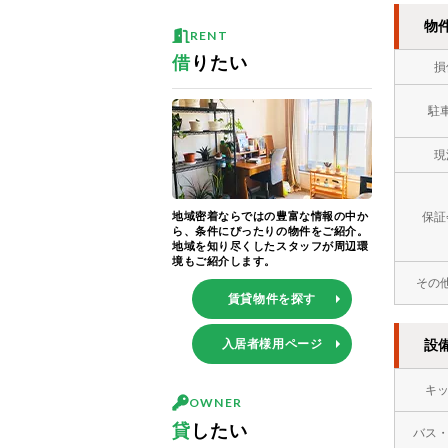
物
RENT
借
りたい
損
駐
現
地域密着ならではの豊富な情報の中か
保証
ら、条件にぴったりの物件をご紹介。
地域を知り尽くしたスタッフが周辺環
境もご紹介します。
その
賃貸物件を探す
入居者様用ページ
設
キ
OWNER
貸
したい
バス