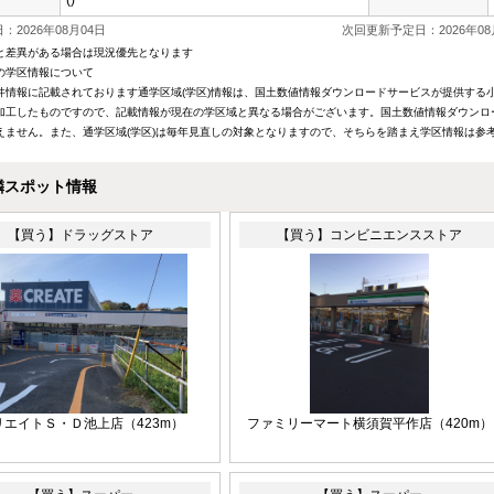
()
：2026年08月04日
次回更新予定日：2026年08
と差異がある場合は現況優先となります
の学区情報について
件情報に記載されております通学区域(学区)情報は、国土数値情報ダウンロードサービスが提供する小学
加工したものですので、記載情報が現在の学区域と異なる場合がございます。国土数値情報ダウンロ
えません。また、通学区域(学区)は毎年見直しの対象となりますので、そちらを踏まえ学区情報は参
隣スポット情報
【買う】ドラッグストア
【買う】コンビニエンスストア
リエイトＳ・Ｄ池上店（423m）
ファミリーマート横須賀平作店（420m）