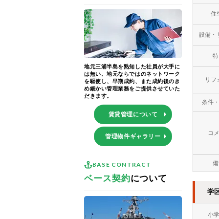
住
設備・
特
地元三浦半島を熟知した社員が大手に
は無い、地元ならではのネットワーク
リフ
を駆使し、早期成約、また成約後のき
め細かい管理業務をご提供させていた
だきます。
条件
賃貸管理について
コ
管理物件ギャラリー
備
BASE CONTRACT
ベース契約
について
学
小