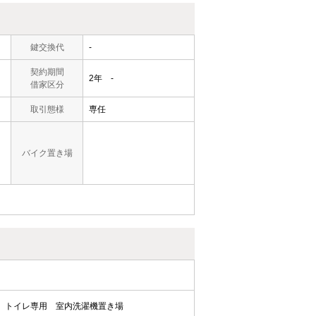
鍵交換代
-
契約期間
2年 -
借家区分
取引態様
専任
バイク置き場
トイレ専用
室内洗濯機置き場