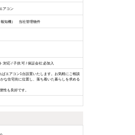
エアコン
（報知機）
当社管理物件
ト:対応 / 子供:可 / 保証会社:必加入
ればエアコン1台設置いたします。お気軽にご相談
。静かな住宅街に位置し、落ち着いた暮らしを求める
便性も良好です。