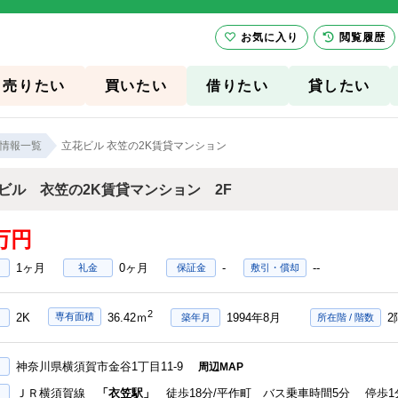
お気に入り
閲覧履歴
売りたい
買いたい
借りたい
貸したい
情報一覧
立花ビル 衣笠の2K賃貸マンション
ビル 衣笠の2K賃貸マンション 2F
5万円
1ヶ月
0ヶ月
-
--
礼金
保証金
敷引・償却
2
2K
1994年8月
2
専有面積
36.42ｍ
築年月
所在階 / 階数
神奈川県横須賀市金谷1丁目11-9
周辺MAP
ＪＲ横須賀線
「衣笠駅」
徒歩18分/平作町 バス乗車時間5分 停歩1