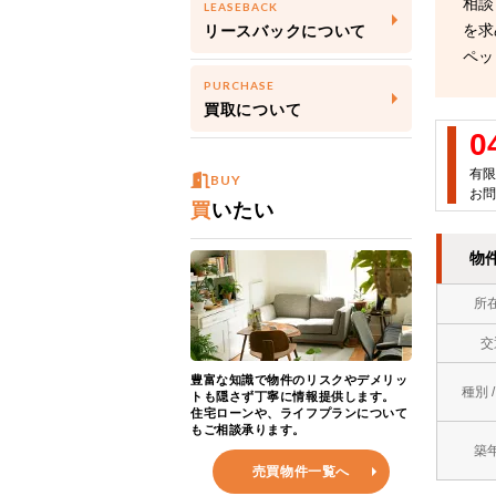
相談
LEASEBACK
を求
リースバックについて
ペッ
PURCHASE
買取について
0
有限
BUY
お問
買
いたい
物
所
交
豊富な知識で物件のリスクやデメリッ
種別 
トも隠さず丁寧に情報提供します。
住宅ローンや、ライフプランについて
もご相談承ります。
築
売買物件一覧へ