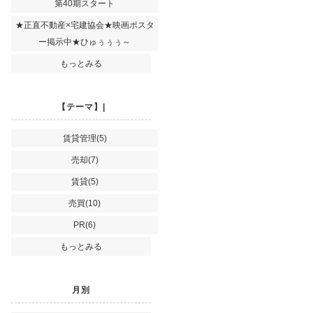
第40期スタート
★正直不動産×宅建協会★映画ポスタ
ー掲示中★ひゅぅぅぅ～
もっとみる
【テーマ】|
賃貸管理(5)
売却(7)
賃貸(5)
売買(10)
PR(6)
もっとみる
月別