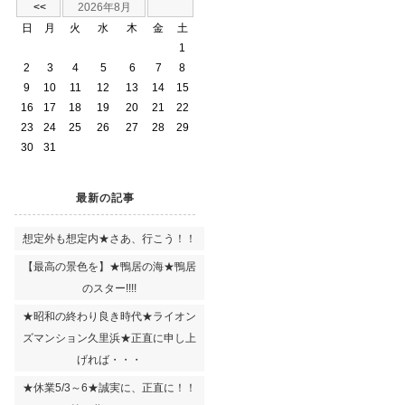
<<
2026年8月
日
月
火
水
木
金
土
1
2
3
4
5
6
7
8
9
10
11
12
13
14
15
16
17
18
19
20
21
22
23
24
25
26
27
28
29
30
31
最新の記事
想定外も想定内★さあ、行こう！！
【最高の景色を】★鴨居の海★鴨居
のスター!!!!
★昭和の終わり良き時代★ライオン
ズマンション久里浜★正直に申し上
げれば・・・
★休業5/3～6★誠実に、正直に！！