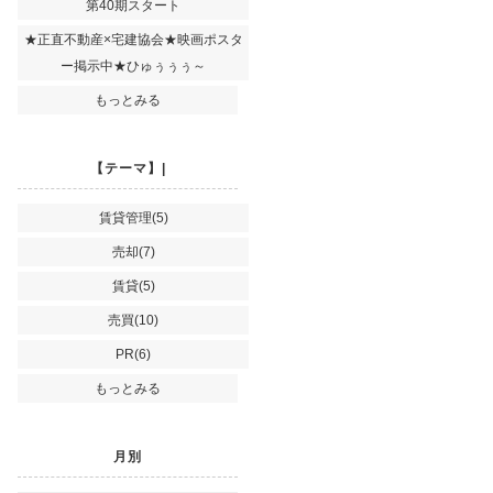
第40期スタート
★正直不動産×宅建協会★映画ポスタ
ー掲示中★ひゅぅぅぅ～
もっとみる
【テーマ】|
賃貸管理(5)
売却(7)
賃貸(5)
売買(10)
PR(6)
もっとみる
月別