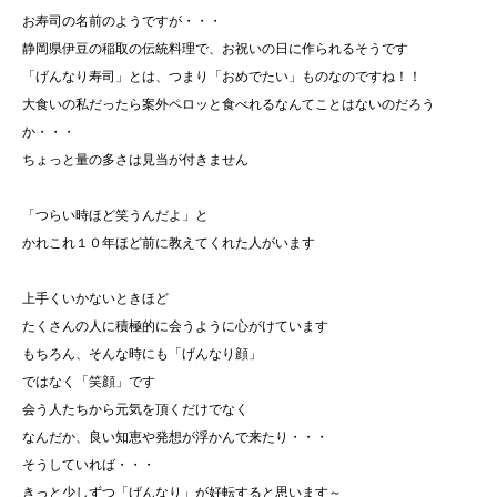
お寿司の名前のようですが・・・
静岡県伊豆の稲取の伝統料理で、お祝いの日に作られるそうです
「げんなり寿司」とは、つまり「おめでたい」ものなのですね！！
大食いの私だったら案外ペロッと食べれるなんてことはないのだろう
か・・・
ちょっと量の多さは見当が付きません
「つらい時ほど笑うんだよ」と
かれこれ１０年ほど前に教えてくれた人がいます
上手くいかないときほど
たくさんの人に積極的に会うように心がけています
もちろん、そんな時にも「げんなり顔」
ではなく「笑顔」です
会う人たちから元気を頂くだけでなく
なんだか、良い知恵や発想が浮かんで来たり・・・
そうしていれば・・・
きっと少しずつ「げんなり」が好転すると思います～