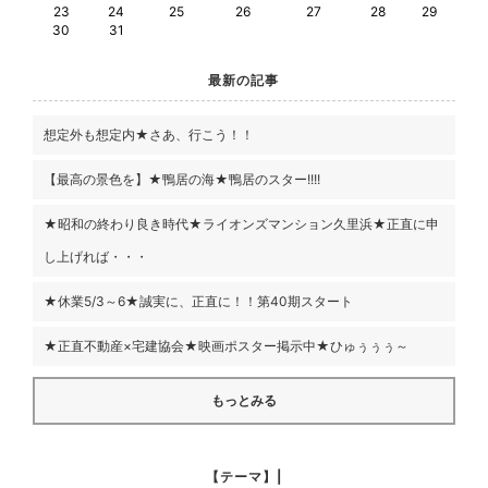
23
24
25
26
27
28
29
30
31
最新の記事
想定外も想定内★さあ、行こう！！
【最高の景色を】★鴨居の海★鴨居のスター!!!!
★昭和の終わり良き時代★ライオンズマンション久里浜★正直に申
し上げれば・・・
★休業5/3～6★誠実に、正直に！！第40期スタート
★正直不動産×宅建協会★映画ポスター掲示中★ひゅぅぅぅ～
もっとみる
【テーマ】|