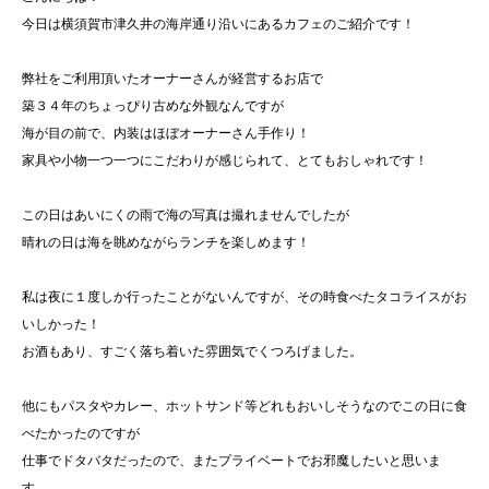
今日は横須賀市津久井の海岸通り沿いにあるカフェのご紹介です！
弊社をご利用頂いたオーナーさんが経営するお店で
築３４年のちょっぴり古めな外観なんですが
海が目の前で、内装はほぼオーナーさん手作り！
家具や小物一つ一つにこだわりが感じられて、とてもおしゃれです！
この日はあいにくの雨で海の写真は撮れませんでしたが
晴れの日は海を眺めながらランチを楽しめます！
私は夜に１度しか行ったことがないんですが、その時食べたタコライスがお
いしかった！
お酒もあり、すごく落ち着いた雰囲気でくつろげました。
他にもパスタやカレー、ホットサンド等どれもおいしそうなのでこの日に食
べたかったのですが
仕事でドタバタだったので、またプライベートでお邪魔したいと思いま
す。。。