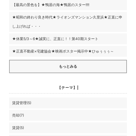
【最高の景色を】★鴨居の海★鴨居のスター!!!!
★昭和の終わり良き時代★ライオンズマンション久里浜★正直に申
し上げれば・・・
★休業5/3～6★誠実に、正直に！！第40期スタート
★正直不動産×宅建協会★映画ポスター掲示中★ひゅぅぅぅ～
もっとみる
【テーマ】|
賃貸管理(5)
売却(7)
賃貸(5)