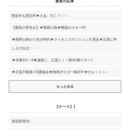
最新の記事
想定外も想定内★さあ、行こう！！
【最高の景色を】★鴨居の海★鴨居のスター!!!!
★昭和の終わり良き時代★ライオンズマンション久里浜★正直に申
し上げれば・・・
★休業5/3～6★誠実に、正直に！！第40期スタート
★正直不動産×宅建協会★映画ポスター掲示中★ひゅぅぅぅ～
もっとみる
【テーマ】|
賃貸管理(5)