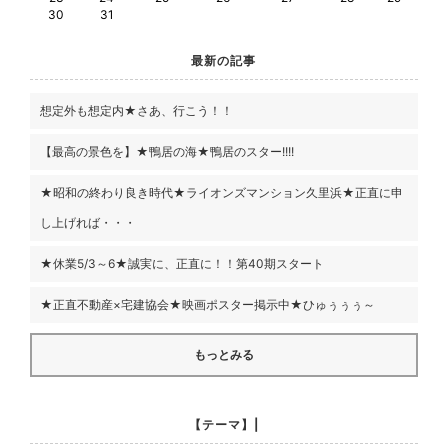
30
31
最新の記事
想定外も想定内★さあ、行こう！！
【最高の景色を】★鴨居の海★鴨居のスター!!!!
★昭和の終わり良き時代★ライオンズマンション久里浜★正直に申
し上げれば・・・
★休業5/3～6★誠実に、正直に！！第40期スタート
★正直不動産×宅建協会★映画ポスター掲示中★ひゅぅぅぅ～
もっとみる
【テーマ】|