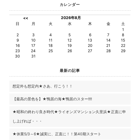
カレンダー
2026年8月
<<
日
月
火
水
木
金
土
1
2
3
4
5
6
7
8
9
10
11
12
13
14
15
16
17
18
19
20
21
22
23
24
25
26
27
28
29
30
31
最新の記事
想定外も想定内★さあ、行こう！！
【最高の景色を】★鴨居の海★鴨居のスター!!!!
★昭和の終わり良き時代★ライオンズマンション久里浜★正直に申
し上げれば・・・
★休業5/3～6★誠実に、正直に！！第40期スタート