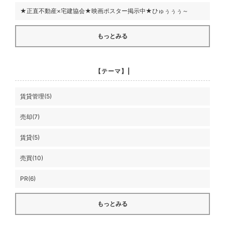
★正直不動産×宅建協会★映画ポスター掲示中★ひゅぅぅぅ～
もっとみる
【テーマ】|
賃貸管理(5)
売却(7)
賃貸(5)
売買(10)
PR(6)
もっとみる