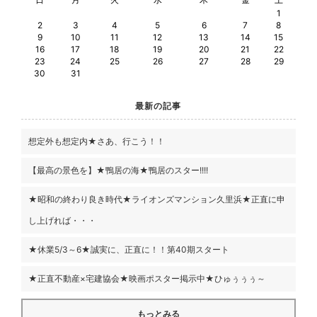
1
2
3
4
5
6
7
8
9
10
11
12
13
14
15
16
17
18
19
20
21
22
23
24
25
26
27
28
29
30
31
最新の記事
想定外も想定内★さあ、行こう！！
【最高の景色を】★鴨居の海★鴨居のスター!!!!
★昭和の終わり良き時代★ライオンズマンション久里浜★正直に申
し上げれば・・・
★休業5/3～6★誠実に、正直に！！第40期スタート
★正直不動産×宅建協会★映画ポスター掲示中★ひゅぅぅぅ～
もっとみる