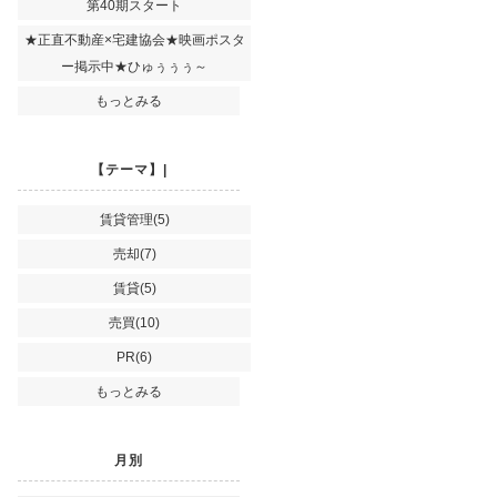
第40期スタート
★正直不動産×宅建協会★映画ポスタ
ー掲示中★ひゅぅぅぅ～
もっとみる
【テーマ】|
賃貸管理(5)
売却(7)
賃貸(5)
売買(10)
PR(6)
もっとみる
月別