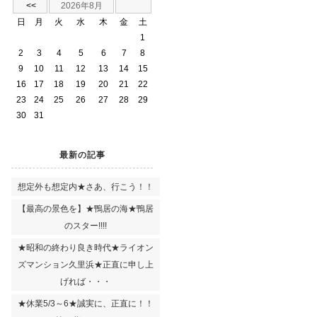
<<
2026年8月
日
月
火
水
木
金
土
1
2
3
4
5
6
7
8
9
10
11
12
13
14
15
16
17
18
19
20
21
22
23
24
25
26
27
28
29
30
31
最新の記事
想定外も想定内★さあ、行こう！！
【最高の景色を】★鴨居の海★鴨居
のスター!!!!
★昭和の終わり良き時代★ライオン
ズマンション久里浜★正直に申し上
げれば・・・
★休業5/3～6★誠実に、正直に！！