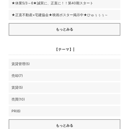
★休業5/3～6★誠実に、正直に！！第40期スタート
★正直不動産×宅建協会★映画ポスター掲示中★ひゅぅぅぅ～
もっとみる
【テーマ】|
賃貸管理(5)
売却(7)
賃貸(5)
売買(10)
PR(6)
もっとみる