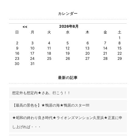
カレンダー
2026年8月
<<
日
月
火
水
木
金
土
1
2
3
4
5
6
7
8
9
10
11
12
13
14
15
16
17
18
19
20
21
22
23
24
25
26
27
28
29
30
31
最新の記事
想定外も想定内★さあ、行こう！！
【最高の景色を】★鴨居の海★鴨居のスター!!!!
★昭和の終わり良き時代★ライオンズマンション久里浜★正直に申
し上げれば・・・