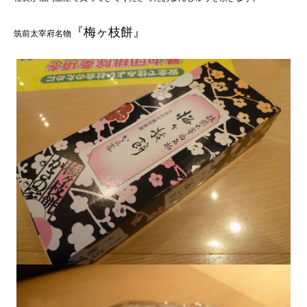
『梅ヶ枝餅』
筑前太宰府名物