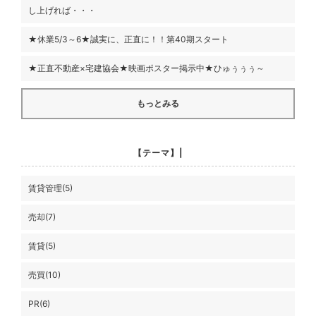
し上げれば・・・
★休業5/3～6★誠実に、正直に！！第40期スタート
★正直不動産×宅建協会★映画ポスター掲示中★ひゅぅぅぅ～
もっとみる
【テーマ】|
賃貸管理(5)
売却(7)
賃貸(5)
売買(10)
PR(6)