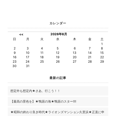
カレンダー
2026年8月
<<
日
月
火
水
木
金
土
1
2
3
4
5
6
7
8
9
10
11
12
13
14
15
16
17
18
19
20
21
22
23
24
25
26
27
28
29
30
31
最新の記事
想定外も想定内★さあ、行こう！！
【最高の景色を】★鴨居の海★鴨居のスター!!!!
★昭和の終わり良き時代★ライオンズマンション久里浜★正直に申