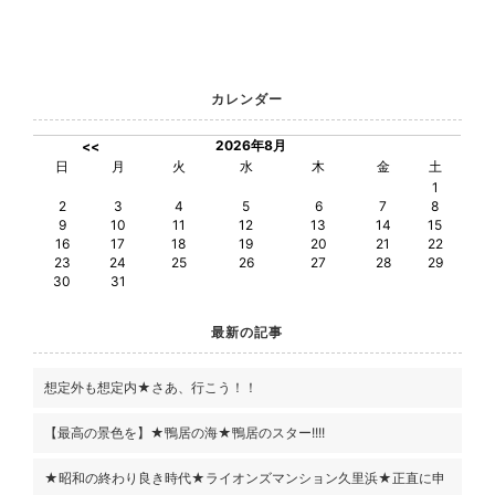
カレンダー
2026年8月
<<
日
月
火
水
木
金
土
1
2
3
4
5
6
7
8
9
10
11
12
13
14
15
16
17
18
19
20
21
22
23
24
25
26
27
28
29
30
31
最新の記事
想定外も想定内★さあ、行こう！！
【最高の景色を】★鴨居の海★鴨居のスター!!!!
★昭和の終わり良き時代★ライオンズマンション久里浜★正直に申