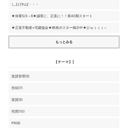
し上げれば・・・
★休業5/3～6★誠実に、正直に！！第40期スタート
★正直不動産×宅建協会★映画ポスター掲示中★ひゅぅぅぅ～
もっとみる
【テーマ】|
賃貸管理(5)
売却(7)
賃貸(5)
売買(10)
PR(6)