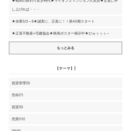
★昭和の終わり良き時代★ライオンズマンション久里浜★正直に申
し上げれば・・・
★休業5/3～6★誠実に、正直に！！第40期スタート
★正直不動産×宅建協会★映画ポスター掲示中★ひゅぅぅぅ～
もっとみる
【テーマ】|
賃貸管理(5)
売却(7)
賃貸(5)
売買(10)
PR(6)