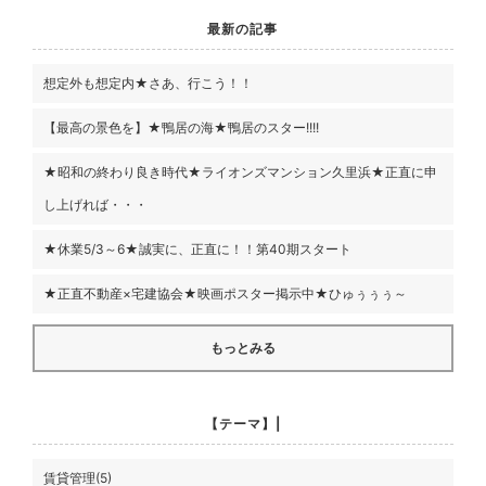
最新の記事
想定外も想定内★さあ、行こう！！
【最高の景色を】★鴨居の海★鴨居のスター!!!!
★昭和の終わり良き時代★ライオンズマンション久里浜★正直に申
し上げれば・・・
★休業5/3～6★誠実に、正直に！！第40期スタート
★正直不動産×宅建協会★映画ポスター掲示中★ひゅぅぅぅ～
もっとみる
【テーマ】|
賃貸管理(5)