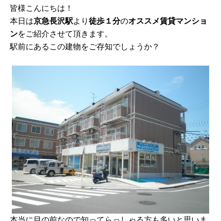
皆様こんにちは！
本日は
京急長沢駅
より
徒歩１分
の
オススメ賃貸マンショ
ン
をご紹介させて頂きます。
駅前にあるこの建物をご存知でしょうか？
本当に目の前なので知ってらっしゃる方も多いと思いま