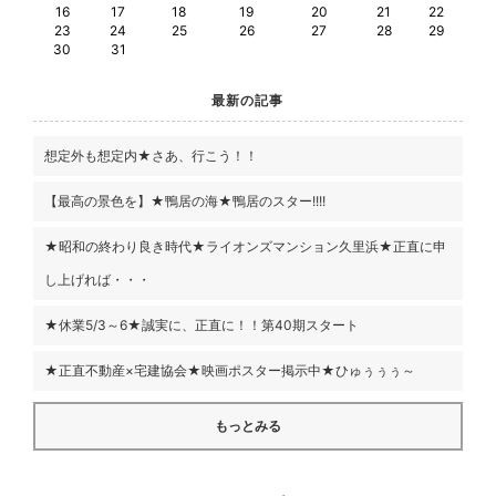
16
17
18
19
20
21
22
23
24
25
26
27
28
29
30
31
最新の記事
想定外も想定内★さあ、行こう！！
【最高の景色を】★鴨居の海★鴨居のスター!!!!
★昭和の終わり良き時代★ライオンズマンション久里浜★正直に申
し上げれば・・・
★休業5/3～6★誠実に、正直に！！第40期スタート
★正直不動産×宅建協会★映画ポスター掲示中★ひゅぅぅぅ～
もっとみる