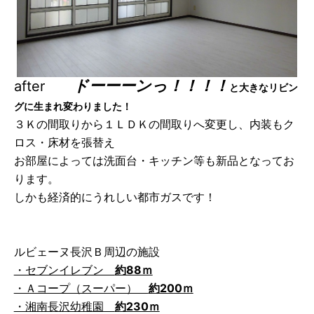
ドーーーンっ！！！！
after
と大きなリビン
グに生まれ変わりました！
３Ｋの間取りから１ＬＤＫの間取りへ変更し、内装もク
ロス・床材を張替え
お部屋によっては洗面台・キッチン等も新品となってお
ります。
しかも経済的にうれしい都市ガスです！
ルビェーヌ長沢Ｂ周辺の施設
・セブンイレブン
約88ｍ
・Ａコープ（スーパー）
約200ｍ
・湘南長沢幼稚園
約230ｍ