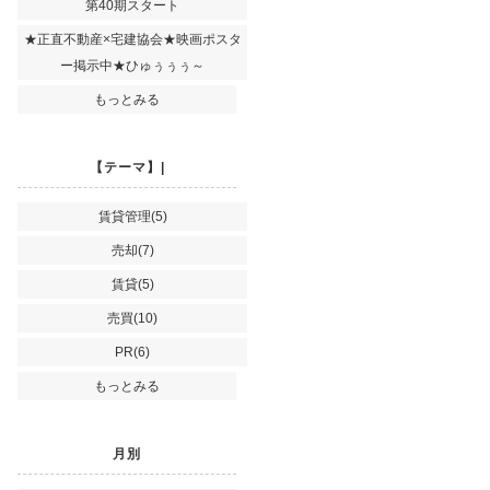
第40期スタート
★正直不動産×宅建協会★映画ポスタ
ー掲示中★ひゅぅぅぅ～
もっとみる
【テーマ】|
賃貸管理(5)
売却(7)
賃貸(5)
売買(10)
PR(6)
もっとみる
月別