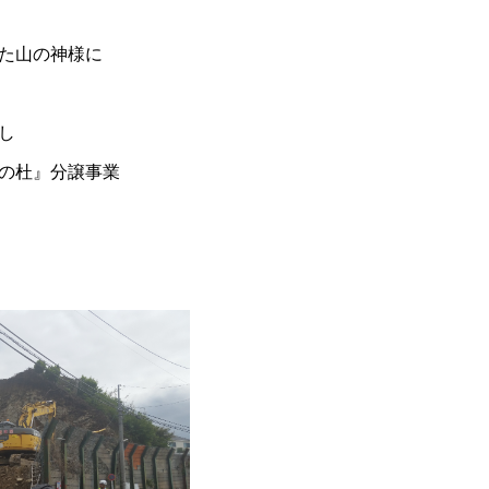
た山の神様に
し
の杜』分譲事業