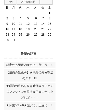
<<
2026年8月
日
月
火
水
木
金
土
1
2
3
4
5
6
7
8
9
10
11
12
13
14
15
16
17
18
19
20
21
22
23
24
25
26
27
28
29
30
31
最新の記事
想定外も想定内★さあ、行こう！！
【最高の景色を】★鴨居の海★鴨居
のスター!!!!
★昭和の終わり良き時代★ライオン
ズマンション久里浜★正直に申し上
げれば・・・
★休業5/3～6★誠実に、正直に！！