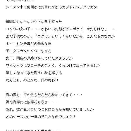
シーズン中に何回かはお目にかかるカブトムシ、クワガタ
威嚇にもならない小さな角を持った
コクワの女の子・・・かわいいお顔がピンボケで、かたじけなし・・・
まだ子供なのか、『コクワ』というくらいだから、こんなものなのか
３～４センチほどの華奢な体
子コクワガタのクワコちゃん
先日、閉店の戸締りをしていたスタッフが
ワイシャツにブローチのごとく、くっつけて戻ってきました
涼しくなってきた海風に秋を感じる
なんとも、のどかな一日の終わり
海の青も、空の色もだんだん秋めいてきて・・・
野比海岸には彼岸花も咲き・・・
あれ、彼岸花と言いつつお盆ごろから咲いていましたが
どのシーズンが一番の見ごろなのでしょ？？