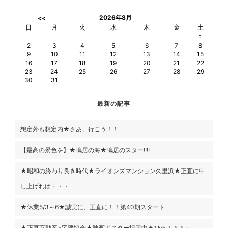
2026年8月
<<
日
月
火
水
木
金
土
1
2
3
4
5
6
7
8
9
10
11
12
13
14
15
16
17
18
19
20
21
22
23
24
25
26
27
28
29
30
31
最新の記事
想定外も想定内★さあ、行こう！！
【最高の景色を】★鴨居の海★鴨居のスター!!!!
★昭和の終わり良き時代★ライオンズマンション久里浜★正直に申
し上げれば・・・
★休業5/3～6★誠実に、正直に！！第40期スタート
★正直不動産×宅建協会★映画ポスター掲示中★ひゅぅぅぅ～