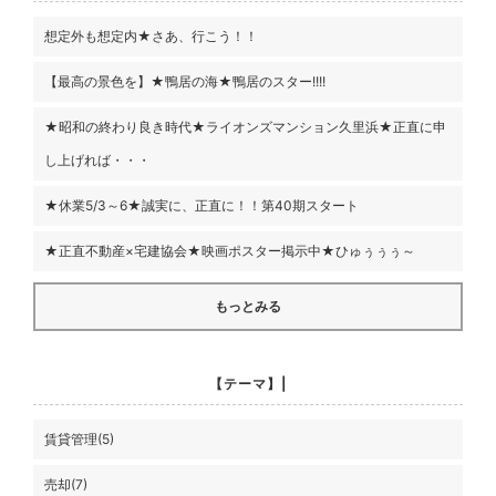
想定外も想定内★さあ、行こう！！
【最高の景色を】★鴨居の海★鴨居のスター!!!!
★昭和の終わり良き時代★ライオンズマンション久里浜★正直に申
し上げれば・・・
★休業5/3～6★誠実に、正直に！！第40期スタート
★正直不動産×宅建協会★映画ポスター掲示中★ひゅぅぅぅ～
もっとみる
【テーマ】|
賃貸管理(5)
売却(7)