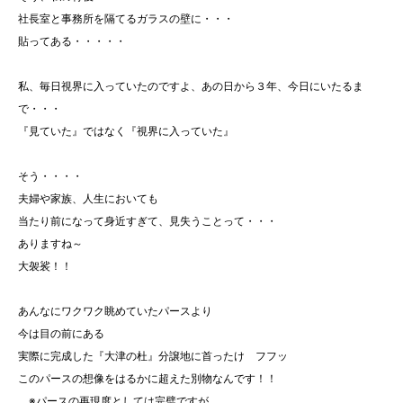
社長室と事務所を隔てるガラスの壁に・・・
貼ってある・・・・・
私、毎日視界に入っていたのですよ、あの日から３年、今日にいたるま
で・・・
『見ていた』ではなく『視界に入っていた』
そう・・・・
夫婦や家族、人生においても
当たり前になって身近すぎて、見失うことって・・・
ありますね～
大袈裟！！
あんなにワクワク眺めていたパースより
今は目の前にある
実際に完成した『大津の杜』分譲地に首ったけ フフッ
このパースの想像をはるかに超えた別物なんです！！
※パースの再現度としては完璧ですが