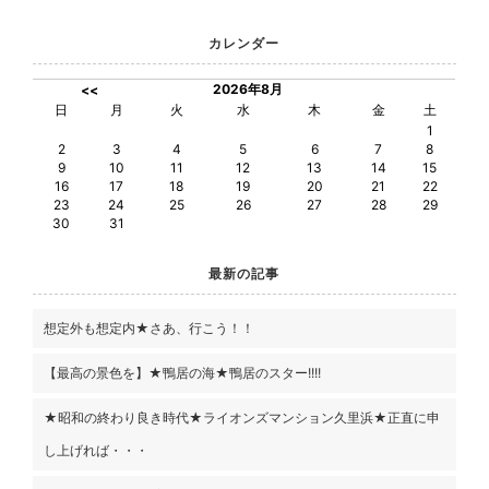
カレンダー
2026年8月
<<
日
月
火
水
木
金
土
1
2
3
4
5
6
7
8
9
10
11
12
13
14
15
16
17
18
19
20
21
22
23
24
25
26
27
28
29
30
31
最新の記事
想定外も想定内★さあ、行こう！！
【最高の景色を】★鴨居の海★鴨居のスター!!!!
★昭和の終わり良き時代★ライオンズマンション久里浜★正直に申
し上げれば・・・