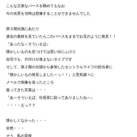
こんな立派なパースを眺めてもなお
今の光景を当時は想像することができませんでした
第３期分譲にあたり
過去の素材を見ていたらこのパースをまるでお宝のように発見！！
『あったな～そういえば』
懐かしいものを見つけては思い出にふけり
自宅でも、片付けが進まないタイプです
そして、第２期の分譲から参加したセントラルライフの担当者に
『懐かしいもの発見しました～っ！！』と意気揚々に
メールで画像を送ったところ
返ってきた言葉は・・・
『あ～そういえば、社長室に貼ってありましたね～』
・・・・えっ？？
懐かしくなかった・・・
全然・・・
そう、私の背後