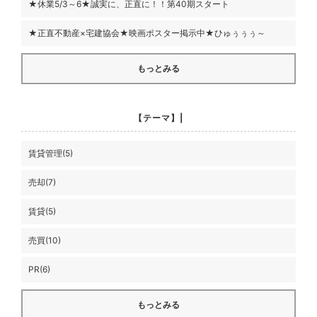
★休業5/3～6★誠実に、正直に！！第40期スタート
★正直不動産×宅建協会★映画ポスター掲示中★ひゅぅぅぅ～
もっとみる
【テーマ】|
賃貸管理(5)
売却(7)
賃貸(5)
売買(10)
PR(6)
もっとみる