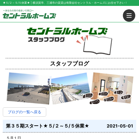
★５/２～５/５休業★ | 横須賀市、三浦市の賃貸は有限会社セントラル・ホームズにお任せ下さい！
スタッフブログ
ブログの一覧へ戻る
第３５期スタート★５/２～５/５休業★
2021-05-01
５月１日