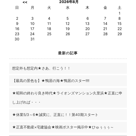
2026年8月
<<
日
月
火
水
木
金
土
1
2
3
4
5
6
7
8
9
10
11
12
13
14
15
16
17
18
19
20
21
22
23
24
25
26
27
28
29
30
31
最新の記事
想定外も想定内★さあ、行こう！！
【最高の景色を】★鴨居の海★鴨居のスター!!!!
★昭和の終わり良き時代★ライオンズマンション久里浜★正直に申
し上げれば・・・
★休業5/3～6★誠実に、正直に！！第40期スタート
★正直不動産×宅建協会★映画ポスター掲示中★ひゅぅぅぅ～