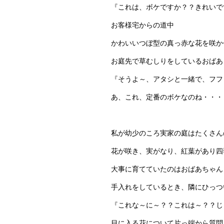
『これは、ボケですか？？きれいで
お客様宅からの道中
かわいいつぼ型の真っ赤な花を咲か
お庭先で草むしりをしているおばあ
『そうよ～、アタシと一緒で、フフ
あ、これ、定番のボケなのね・・・
私が幼少のころ実家の庭はたくさん
花が咲き、実がなり、紅葉があり四
大事に育てていたのはおばあちゃん
手入れをしているとき、隣にひっつ
『これな～に～？？これは～？？じ
目に入る花について片っ端から質問