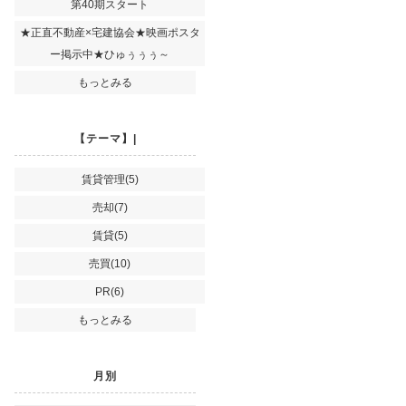
第40期スタート
★正直不動産×宅建協会★映画ポスタ
ー掲示中★ひゅぅぅぅ～
もっとみる
【テーマ】|
賃貸管理(5)
売却(7)
賃貸(5)
売買(10)
PR(6)
もっとみる
月別