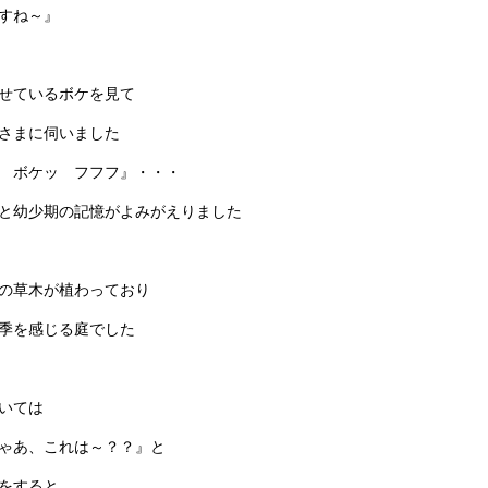
すね～』
せているボケを見て
さまに伺いました
 ボケッ フフフ』・・・
と幼少期の記憶がよみがえりました
の草木が植わっており
季を感じる庭でした
いては
ゃあ、これは～？？』と
をすると