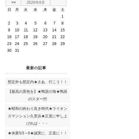
<<
2026年8月
日
月
火
水
木
金
土
1
2
3
4
5
6
7
8
9
10
11
12
13
14
15
16
17
18
19
20
21
22
23
24
25
26
27
28
29
30
31
最新の記事
想定外も想定内★さあ、行こう！！
【最高の景色を】★鴨居の海★鴨居
のスター!!!!
★昭和の終わり良き時代★ライオン
ズマンション久里浜★正直に申し上
げれば・・・
★休業5/3～6★誠実に、正直に！！