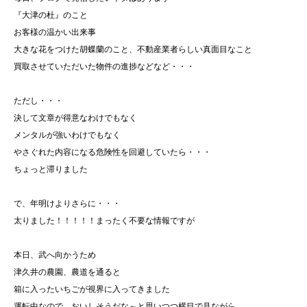
『大津の杜』のこと
お客様の温かい出来事
大きな花をつけた胡蝶蘭のこと、不動産業者らしい真面目なこと
買取させていただいた物件の進捗などなど・・・
ただし・・・
決して文章が得意なわけでもなく
メンタルが強いわけでもなく
やさぐれた内容になる危険性を回避していたら・・・
ちょっと滞りました
で、年明けよりさらに・・・
太りました！！！！！まったく不要な情報ですが
本日、武へ向かうため
津久井の農園、農道を通ると
箱に入ったいちごが視界に入ってきました
運転中なので、おいしそうだな～と思いつつ横目で見ながら