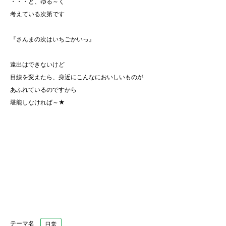
・・・と、ゆる～く
考えている次第です
『さんまの次はいちごかいっ』
遠出はできないけど
目線を変えたら、身近にこんなにおいしいものが
あふれているのですから
堪能しなければ～★
テーマ名
日常