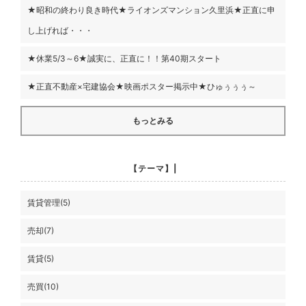
★昭和の終わり良き時代★ライオンズマンション久里浜★正直に申
し上げれば・・・
★休業5/3～6★誠実に、正直に！！第40期スタート
★正直不動産×宅建協会★映画ポスター掲示中★ひゅぅぅぅ～
もっとみる
【テーマ】|
賃貸管理(5)
売却(7)
賃貸(5)
売買(10)