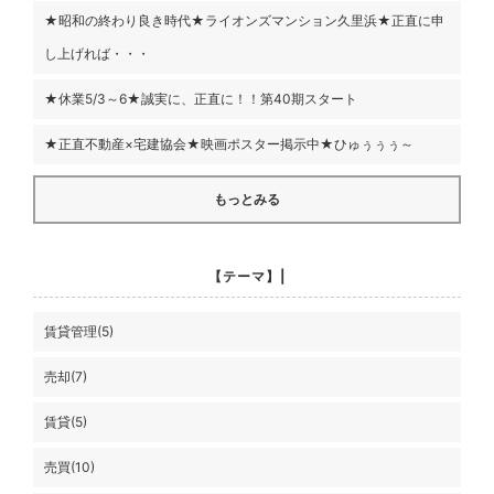
★昭和の終わり良き時代★ライオンズマンション久里浜★正直に申
し上げれば・・・
★休業5/3～6★誠実に、正直に！！第40期スタート
★正直不動産×宅建協会★映画ポスター掲示中★ひゅぅぅぅ～
もっとみる
【テーマ】|
賃貸管理(5)
売却(7)
賃貸(5)
売買(10)