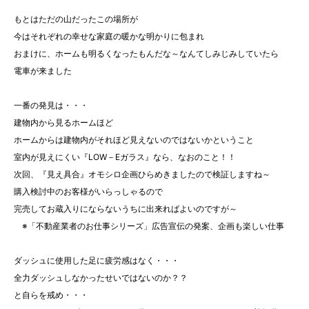
もとはただの山だったこの場所が
今はそれぞれの幸せな家庭の暖かな明かりに包まれ
おまけに、ホームも明るくなったもんだな～なんてしみじみしていたら
電車が来ました
一番の発見は・・・
建物内から見るホームほど
ホームからは建物内がそれほど見えないのではないかということ
室内が見えにくい『LOW－Eガラス』なら、なおのこと！！
次回、『見え具合』オモシロ企画ひらめきましたので検証しますね～
購入検討中のお客様がいらっしゃるので
完売してお蔵入りにならないうちに出来ればよいのですが～
※「不動産業者のお仕事シリーズ」広告宣伝の発案、企画も楽しい仕事
ダッシュに使用した足に疲労感はなく・・・
全力ダッシュしなかったせいではないのか？？
と自らを戒め・・・