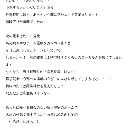
しかし・・・悲しいかな・・・
下車する人が少ないこともあり
停車時間は短く、あっという間にプシュ～ドア閉まりま～す
階段下りた瞬間でしたね～
次の電車は約１０分後
鳥の鳴き声やホーム屋根をカンコン歩く音
それ以外はわりとシーンとしていて
しまった～！！次の電車は１時間後？？くらいのローカルさを感じてしまい
ます
なんなら、当社最寄りの「京急長沢」駅より
横須賀市中心部の大津町の方が、のんびり感じてしまうほどに・・・
目線の先には諏訪神社も見えたりして
なんだかご利益ありそうな～
めったに降りる機会のない新大津駅のホームで
大津の杜第２期すでにお引っ越し済みのお宅の
「生活感」にほっこり