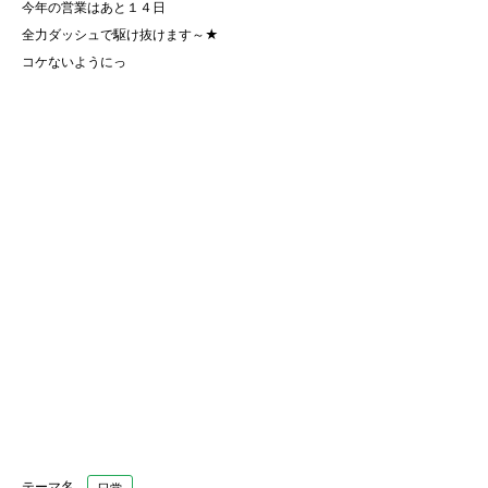
今年の営業はあと１４日
全力ダッシュで駆け抜けます～★
コケないようにっ
テーマ名