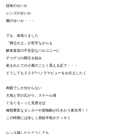
技術のせいか
レンズのせいか
腕のせいか・・・
でも、体張りました
「脚立の上」が苦手ながらも
解体直前の不安定なバルコニーに
デコデコの脚立を組み
産まれたての小鹿のごとく震える足で・・・
どうしても２２０°パノラマビューをお伝えしたく
肉眼でしか分からない
大地と空の広がり、スケール感
ぐるぐる～っと見渡せば
種類豊富なタンカーや貨物船が行きかう東京湾！！
この時期には珍しく房総半島がクッキリ
レンズ越しだとどうしても