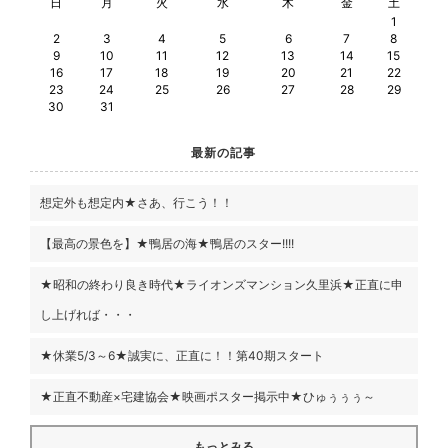
日
月
火
水
木
金
土
1
2
3
4
5
6
7
8
9
10
11
12
13
14
15
16
17
18
19
20
21
22
23
24
25
26
27
28
29
30
31
最新の記事
想定外も想定内★さあ、行こう！！
【最高の景色を】★鴨居の海★鴨居のスター!!!!
★昭和の終わり良き時代★ライオンズマンション久里浜★正直に申
し上げれば・・・
★休業5/3～6★誠実に、正直に！！第40期スタート
★正直不動産×宅建協会★映画ポスター掲示中★ひゅぅぅぅ～
もっとみる