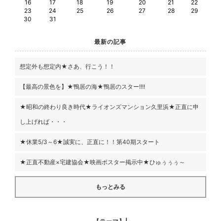
16
17
18
19
20
21
22
23
24
25
26
27
28
29
30
31
最新の記事
想定外も想定内★さあ、行こう！！
【最高の景色を】★鴨居の海★鴨居のスター!!!!
★昭和の終わり良き時代★ライオンズマンション久里浜★正直に申
し上げれば・・・
★休業5/3～6★誠実に、正直に！！第40期スタート
★正直不動産×宅建協会★映画ポスター掲示中★ひゅぅぅぅ～
もっとみる