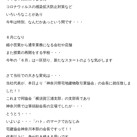
コロナウィルスの感染拡大防止対策など
いろいろなことがあり
今年は特別、なんだかあっという間です・・・
６月になり
縮小営業から通常業務になる会社や店舗
また授業の再開をする学校・・・
今年の「６月」は一区切り、新たなスタートのような気がします
さて当社での大きな変化は・・・
当社代表が、本日より「神奈川県宅地建物取引業協会」の会長に就任致しま
した！！
これまで同協会「横須賀三浦支部」の支部長であり
神奈川県では筆頭副会長の立場でしたが・・・
とうとう・・・
いよいよ・・・「ハト」のマークでおなじみ
宅建協会神奈川本部の会長ですって！！
代表以上に、身が引き締まる思いです