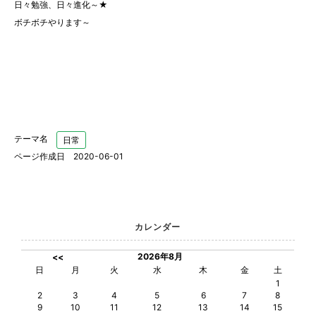
日々勉強、日々進化～★
ボチボチやります～
テーマ名
日常
ページ作成日 2020-06-01
カレンダー
2026年8月
<<
日
月
火
水
木
金
土
1
2
3
4
5
6
7
8
9
10
11
12
13
14
15