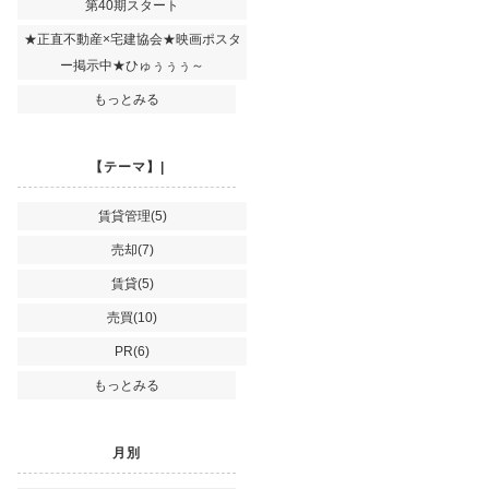
第40期スタート
★正直不動産×宅建協会★映画ポスタ
ー掲示中★ひゅぅぅぅ～
もっとみる
【テーマ】|
賃貸管理(5)
売却(7)
賃貸(5)
売買(10)
PR(6)
もっとみる
月別