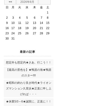
<<
2026年8月
日
月
火
水
木
金
土
1
2
3
4
5
6
7
8
9
10
11
12
13
14
15
16
17
18
19
20
21
22
23
24
25
26
27
28
29
30
31
最新の記事
想定外も想定内★さあ、行こう！！
【最高の景色を】★鴨居の海★鴨居
のスター!!!!
★昭和の終わり良き時代★ライオン
ズマンション久里浜★正直に申し上
げれば・・・
★休業5/3～6★誠実に、正直に！！