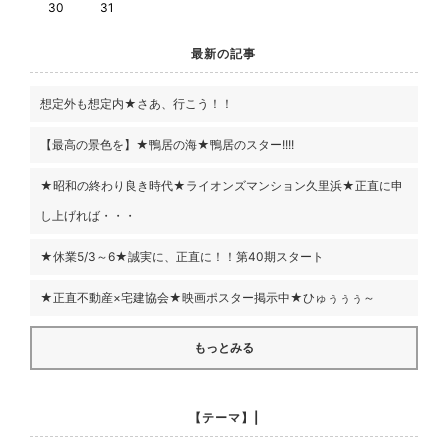
30
31
最新の記事
想定外も想定内★さあ、行こう！！
【最高の景色を】★鴨居の海★鴨居のスター!!!!
★昭和の終わり良き時代★ライオンズマンション久里浜★正直に申
し上げれば・・・
★休業5/3～6★誠実に、正直に！！第40期スタート
★正直不動産×宅建協会★映画ポスター掲示中★ひゅぅぅぅ～
もっとみる
【テーマ】|