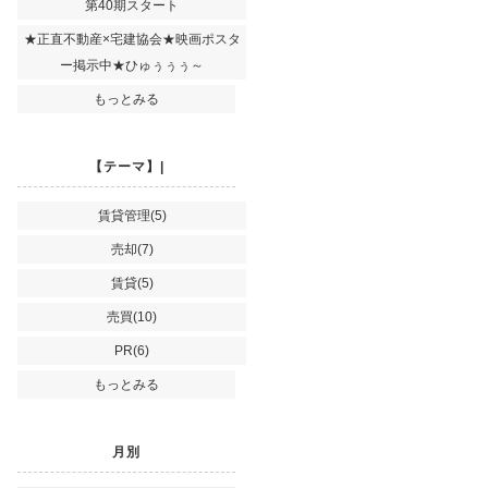
第40期スタート
★正直不動産×宅建協会★映画ポスタ
ー掲示中★ひゅぅぅぅ～
もっとみる
【テーマ】|
賃貸管理(5)
売却(7)
賃貸(5)
売買(10)
PR(6)
もっとみる
月別