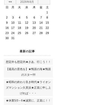
<<
2026年8月
日
月
火
水
木
金
土
1
2
3
4
5
6
7
8
9
10
11
12
13
14
15
16
17
18
19
20
21
22
23
24
25
26
27
28
29
30
31
最新の記事
想定外も想定内★さあ、行こう！！
【最高の景色を】★鴨居の海★鴨居
のスター!!!!
★昭和の終わり良き時代★ライオン
ズマンション久里浜★正直に申し上
げれば・・・
★休業5/3～6★誠実に、正直に！！