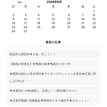
2026年8月
<<
日
月
火
水
木
金
土
1
2
3
4
5
6
7
8
9
10
11
12
13
14
15
16
17
18
19
20
21
22
23
24
25
26
27
28
29
30
31
最新の記事
想定外も想定内★さあ、行こう！！
【最高の景色を】★鴨居の海★鴨居のスター!!!!
★昭和の終わり良き時代★ライオンズマンション久里浜★正直に申
し上げれば・・・
★休業5/3～6★誠実に、正直に！！第40期スタート
★正直不動産×宅建協会★映画ポスター掲示中★ひゅぅぅぅ～