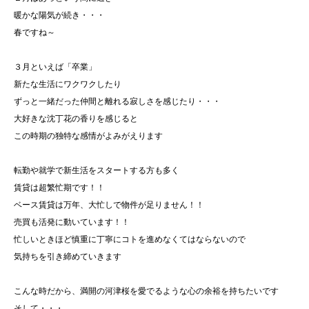
暖かな陽気が続き・・・
春ですね～
３月といえば「卒業」
新たな生活にワクワクしたり
ずっと一緒だった仲間と離れる寂しさを感じたり・・・
大好きな沈丁花の香りを感じると
この時期の独特な感情がよみがえります
転勤や就学で新生活をスタートする方も多く
賃貸は超繁忙期です！！
ベース賃貸は万年、大忙しで物件が足りません！！
売買も活発に動いています！！
忙しいときほど慎重に丁寧にコトを進めなくてはならないので
気持ちを引き締めていきます
こんな時だから、満開の河津桜を愛でるような心の余裕を持ちたいです
そして・・・