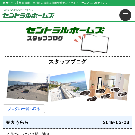
春★うらら | 横須賀市、三浦市の賃貸は有限会社セントラル・ホームズにお任せ下さい！
スタッフブログ
ブログの一覧へ戻る
春★うらら
2019-03-03
２月はあっという間に過ぎ