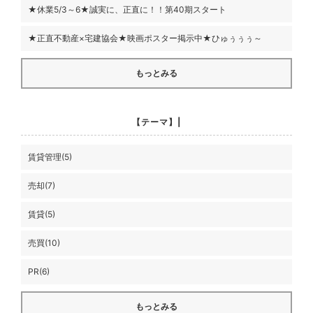
★休業5/3～6★誠実に、正直に！！第40期スタート
★正直不動産×宅建協会★映画ポスター掲示中★ひゅぅぅぅ～
もっとみる
【テーマ】|
賃貸管理(5)
売却(7)
賃貸(5)
売買(10)
PR(6)
もっとみる