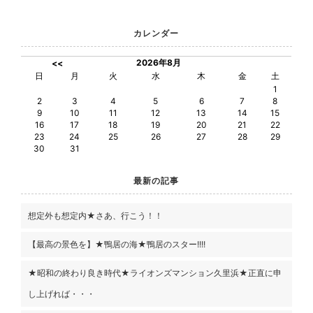
カレンダー
2026年8月
<<
日
月
火
水
木
金
土
1
2
3
4
5
6
7
8
9
10
11
12
13
14
15
16
17
18
19
20
21
22
23
24
25
26
27
28
29
30
31
最新の記事
想定外も想定内★さあ、行こう！！
【最高の景色を】★鴨居の海★鴨居のスター!!!!
★昭和の終わり良き時代★ライオンズマンション久里浜★正直に申
し上げれば・・・