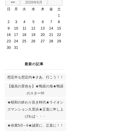
<<
2026年8月
日
月
火
水
木
金
土
1
2
3
4
5
6
7
8
9
10
11
12
13
14
15
16
17
18
19
20
21
22
23
24
25
26
27
28
29
30
31
最新の記事
想定外も想定内★さあ、行こう！！
【最高の景色を】★鴨居の海★鴨居
のスター!!!!
★昭和の終わり良き時代★ライオン
ズマンション久里浜★正直に申し上
げれば・・・
★休業5/3～6★誠実に、正直に！！