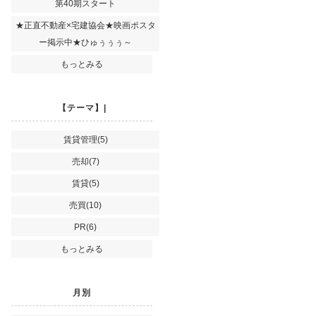
第40期スタート
★正直不動産×宅建協会★映画ポスタ
ー掲示中★ひゅぅぅぅ～
もっとみる
【テーマ】|
賃貸管理(5)
売却(7)
賃貸(5)
売買(10)
PR(6)
もっとみる
月別