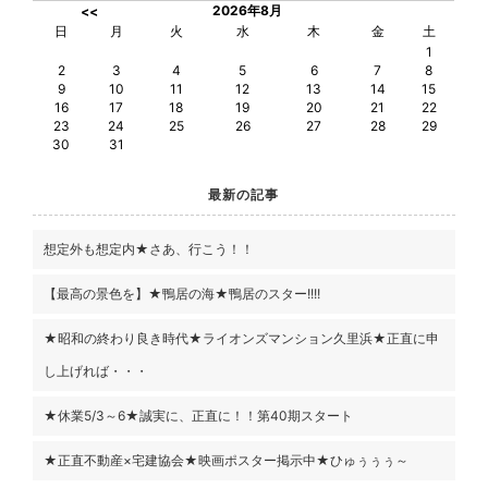
2026年8月
<<
日
月
火
水
木
金
土
1
2
3
4
5
6
7
8
9
10
11
12
13
14
15
16
17
18
19
20
21
22
23
24
25
26
27
28
29
30
31
最新の記事
想定外も想定内★さあ、行こう！！
【最高の景色を】★鴨居の海★鴨居のスター!!!!
★昭和の終わり良き時代★ライオンズマンション久里浜★正直に申
し上げれば・・・
★休業5/3～6★誠実に、正直に！！第40期スタート
★正直不動産×宅建協会★映画ポスター掲示中★ひゅぅぅぅ～