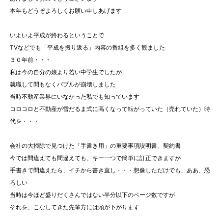
本年もどうぞよろしくお願い申しあげます
いよいよ平成が終わるということで
TVなどでも「平成を振り返る」内容の番組を多く観ました
３０年前・・・
私は今の自分の娘より若い中学生でしたが
就職して間もなくバブルが崩壊しました
当時不動産業界にいなかった私でも知っています
コロコロと不動産が雪だるま式に高くなって転がっていた（売れていた）時
代を・・・
会社の大掃除で見つけた「手書き用」の重要事項説明書、契約書
今では間違えても間違えても、キー一つで簡単に訂正できますが
手書きで間違えたら、イチから書き直し・・・想像しただけでも、ああ、恐
ろしい
当時は今ほど盛りだくさんではない半分以下のページ数ですが
それを、こなしてきた先輩方には頭が下がります