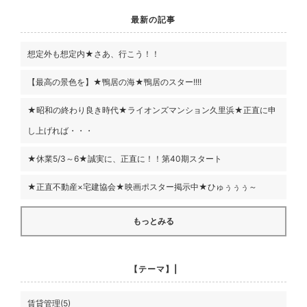
最新の記事
想定外も想定内★さあ、行こう！！
【最高の景色を】★鴨居の海★鴨居のスター!!!!
★昭和の終わり良き時代★ライオンズマンション久里浜★正直に申
し上げれば・・・
★休業5/3～6★誠実に、正直に！！第40期スタート
★正直不動産×宅建協会★映画ポスター掲示中★ひゅぅぅぅ～
もっとみる
【テーマ】|
賃貸管理(5)