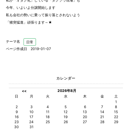
私が「オタク化」している「タクゾウ現場」も
今年、いよいよ分譲開始します
私も会社の勢いに乗って振り落とされないよう
「猪突猛進」頑張ります～★
テーマ名
日常
ページ作成日 2019-01-07
カレンダー
2026年8月
<<
日
月
火
水
木
金
土
1
2
3
4
5
6
7
8
9
10
11
12
13
14
15
16
17
18
19
20
21
22
23
24
25
26
27
28
29
30
31