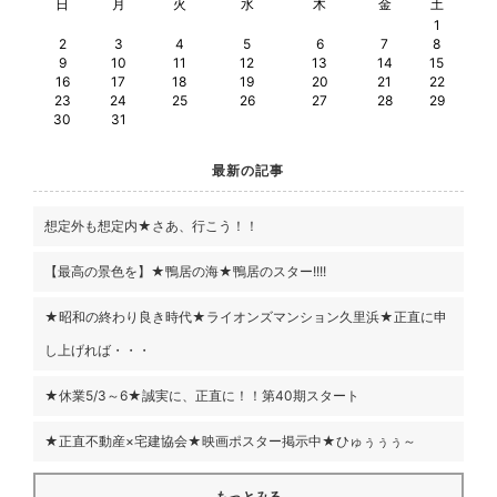
日
月
火
水
木
金
土
1
2
3
4
5
6
7
8
9
10
11
12
13
14
15
16
17
18
19
20
21
22
23
24
25
26
27
28
29
30
31
最新の記事
想定外も想定内★さあ、行こう！！
【最高の景色を】★鴨居の海★鴨居のスター!!!!
★昭和の終わり良き時代★ライオンズマンション久里浜★正直に申
し上げれば・・・
★休業5/3～6★誠実に、正直に！！第40期スタート
★正直不動産×宅建協会★映画ポスター掲示中★ひゅぅぅぅ～
もっとみる