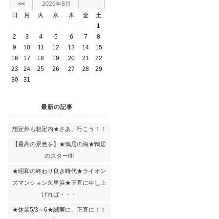
<<
2026年8月
日
月
火
水
木
金
土
1
2
3
4
5
6
7
8
9
10
11
12
13
14
15
16
17
18
19
20
21
22
23
24
25
26
27
28
29
30
31
最新の記事
想定外も想定内★さあ、行こう！！
【最高の景色を】★鴨居の海★鴨居
のスター!!!!
★昭和の終わり良き時代★ライオン
ズマンション久里浜★正直に申し上
げれば・・・
★休業5/3～6★誠実に、正直に！！