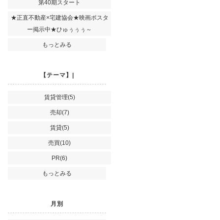
第40期スタート
★正直不動産×宅建協会★映画ポスタ
ー掲示中★ひゅぅぅぅ～
もっとみる
【テーマ】|
賃貸管理(5)
売却(7)
賃貸(5)
売買(10)
PR(6)
もっとみる
月別