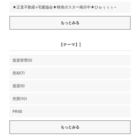
★正直不動産×宅建協会★映画ポスター掲示中★ひゅぅぅぅ～
もっとみる
【テーマ】|
賃貸管理(5)
売却(7)
賃貸(5)
売買(10)
PR(6)
もっとみる