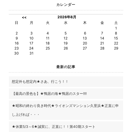
カレンダー
2026年8月
<<
日
月
火
水
木
金
土
1
2
3
4
5
6
7
8
9
10
11
12
13
14
15
16
17
18
19
20
21
22
23
24
25
26
27
28
29
30
31
最新の記事
想定外も想定内★さあ、行こう！！
【最高の景色を】★鴨居の海★鴨居のスター!!!!
★昭和の終わり良き時代★ライオンズマンション久里浜★正直に申
し上げれば・・・
★休業5/3～6★誠実に、正直に！！第40期スタート