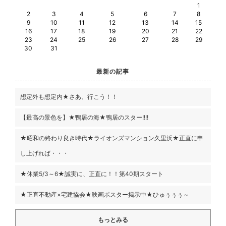
1
2
3
4
5
6
7
8
9
10
11
12
13
14
15
16
17
18
19
20
21
22
23
24
25
26
27
28
29
30
31
最新の記事
想定外も想定内★さあ、行こう！！
【最高の景色を】★鴨居の海★鴨居のスター!!!!
★昭和の終わり良き時代★ライオンズマンション久里浜★正直に申
し上げれば・・・
★休業5/3～6★誠実に、正直に！！第40期スタート
★正直不動産×宅建協会★映画ポスター掲示中★ひゅぅぅぅ～
もっとみる