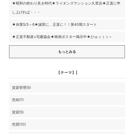
★昭和の終わり良き時代★ライオンズマンション久里浜★正直に申
し上げれば・・・
★休業5/3～6★誠実に、正直に！！第40期スタート
★正直不動産×宅建協会★映画ポスター掲示中★ひゅぅぅぅ～
もっとみる
【テーマ】|
賃貸管理(5)
売却(7)
賃貸(5)
売買(10)