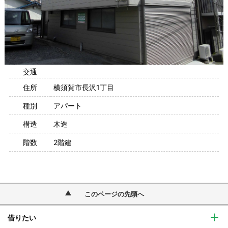
交通
住所
横須賀市長沢1丁目
種別
アパート
構造
木造
階数
2階建
このページの先頭へ
借りたい