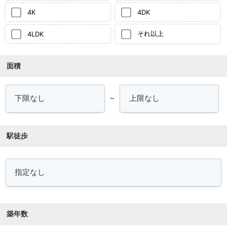
4K
4DK
それ以上
4LDK
面積
～
駅徒歩
築年数