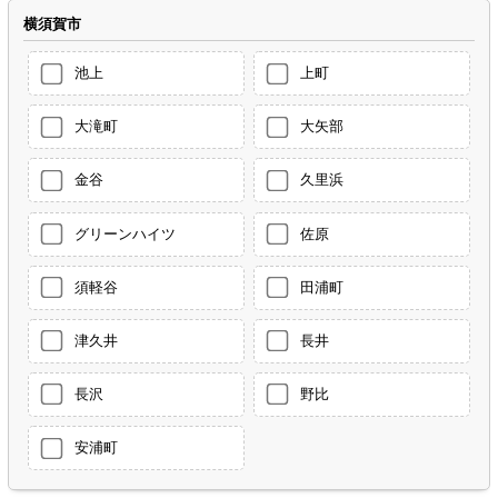
横須賀市
池上
上町
大滝町
大矢部
金谷
久里浜
グリーンハイツ
佐原
須軽谷
田浦町
津久井
長井
長沢
野比
安浦町