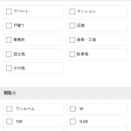
アパート
マンション
戸建て
店舗
事務所
倉庫・工場
貸土地
駐車場
その他
間取り
ワンルーム
1K
1DK
1LDK