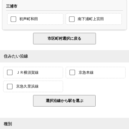
三浦市
初声町和田
南下浦町上宮田
住みたい沿線
ＪＲ横須賀線
京急本線
京急久里浜線
種別