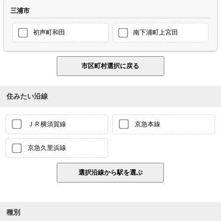
三浦市
初声町和田
南下浦町上宮田
住みたい沿線
ＪＲ横須賀線
京急本線
京急久里浜線
種別