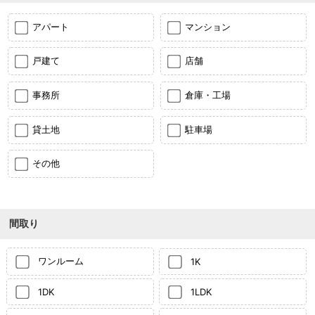
アパート
マンション
戸建て
店舗
事務所
倉庫・工場
貸土地
駐車場
その他
間取り
ワンルーム
1K
1DK
1LDK