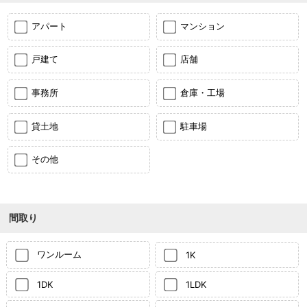
アパート
マンション
戸建て
店舗
事務所
倉庫・工場
貸土地
駐車場
その他
間取り
ワンルーム
1K
1DK
1LDK