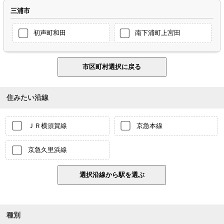
三浦市
初声町和田
南下浦町上宮田
住みたい沿線
ＪＲ横須賀線
京急本線
京急久里浜線
種別