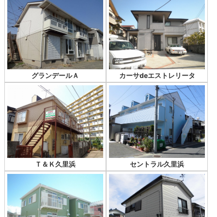
グランデールＡ
カーサdeエストレリータ
Ｔ＆Ｋ久里浜
セントラル久里浜