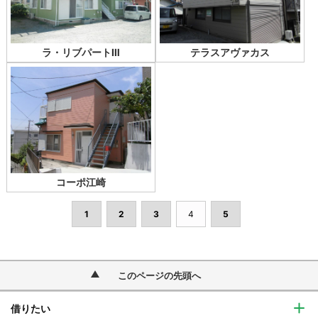
ラ・リブパートⅢ
テラスアヴァカス
コーポ江崎
1
2
3
4
5
このページの先頭へ
借りたい