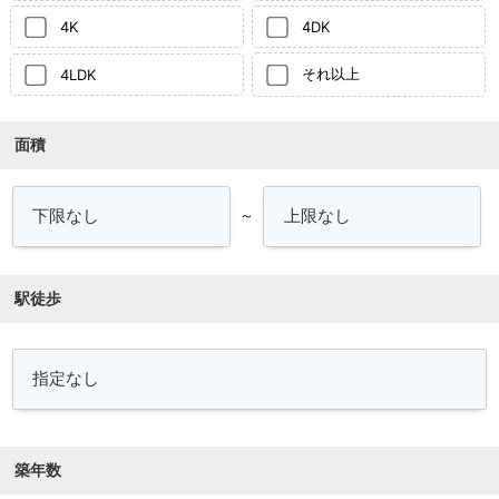
4K
4DK
それ以上
4LDK
面積
～
駅徒歩
築年数