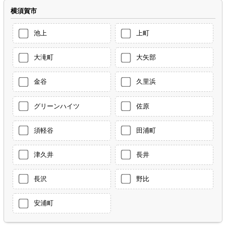
横須賀市
池上
上町
大滝町
大矢部
金谷
久里浜
グリーンハイツ
佐原
須軽谷
田浦町
津久井
長井
長沢
野比
安浦町