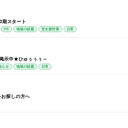
0期スタート
PR
地域の話題
空き家対策
日常
掲示中★ひゅぅぅぅ～
知らせ
地域の話題
日常
をお探しの方へ