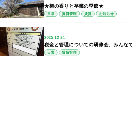
★梅の香りと卒業の季節★
日常
賃貸管理
賃貸
お知らせ
2025-12-21
税金と管理についての研修会、みんな
日常
賃貸管理