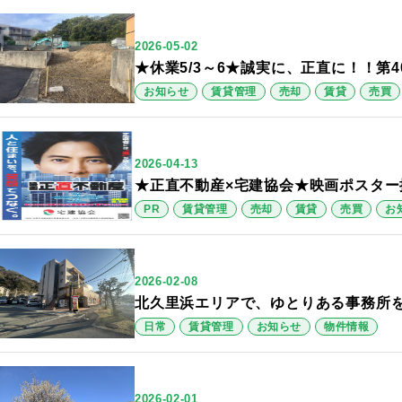
2026-05-02
★休業5/3～6★誠実に、正直に！！第4
お知らせ
賃貸管理
売却
賃貸
売買
2026-04-13
★正直不動産×宅建協会★映画ポスター
PR
賃貸管理
売却
賃貸
売買
お
2026-02-08
北久里浜エリアで、ゆとりある事務所
日常
賃貸管理
お知らせ
物件情報
2026-02-01