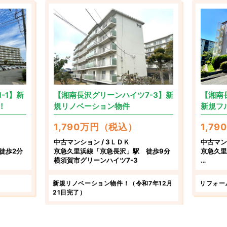
-1】新
【湘南長沢グリーンハイツ7-3】新
【湘南
！
規リノベーション物件
新規フ
1,790万円（税込）
1,7
中古マンション / 3ＬＤＫ
中古マン
徒歩2分
京急久里浜線「京急長沢」駅 徒歩9分
京急久里
横須賀市グリーンハイツ7-3
1-1
神奈川県
新規リノベーション物件！（令和7年12月
リフォー
21日完了）